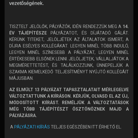
vezetőségének.
TISZTELT JELÖLŐK, PÁLYÁZÓK, IDÉN RENDEZZÜK MEG A
14.
ÉV TÁJÉPÍTÉSZE
PÁLYÁZATOT, ÉS DÍJÁTADÓ GÁLÁT.
KÉRÜNK TITEKET, JELÖLJÉTEK AZ ÁLTALATOK ISMERT, A
DÍJRA ESÉLYES KOLLÉGÁKAT. LEGYEN MINÉL TÖBB INDULÓ,
LEGYEN MINÉL SZÍNESEBB A PÁLYÁZAT, LEGYEN MINÉL
ÉRTÉKESEBB ELSŐNEK LENNI. JELÖLJETEK, VÁLLALJÁTOK A
MEGMÉRETTETÉST, ÉS TALÁLKOZZUNK, ÜNNEPELJÜK A
SZAKMA KIEMELKEDŐ TELJESÍTMÉNYT NYÚJTÓ KOLLÉGÁIT
MÁJUSBAN.
AZ ELMÚLT 13 PÁLYÁZAT TAPASZTALATAIT MÉRLEGELVE
VÁLTOZTATTUNK A KIÍRÁSON. KÉRJÜK, OLVASD EL AZ ÚJ,
MÓDOSÍTOTT KIÍRÁST. REMÉLJÜK A VÁLTOZTATÁSOK
MÉG TÖBB TÁJÉPÍTÉSZT ÖSZTÖNÖZNEK MAJD A
PÁLYÁZÁSRA.
A
PÁLYÁZATI KIÍRÁS
TELJES EGÉSZÉBEN ITT ÉRHETŐ EL.