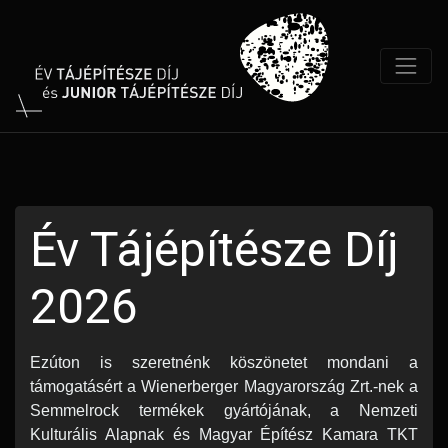
Év Tájépítésze Díj
2026
Ezúton is szeretnénk köszönetet mondani a 
támogatásért a 
Wienerberger Magyarország
 Zrt.-nek a 
Semmelrock
 termékek gyártójának, a 
Nemzeti 
Kulturális Alap
nak és 
Magyar Építész Kamara
 TKT 