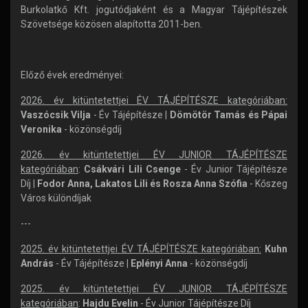
Burkolatkő Kft. jogutódjaként és a Magyar Tájépítészek
Szövetsége közösen alapította 2011-ben.
Előző évek eredményei:
2026. év kitüntetettjei ÉV TÁJÉPÍTÉSZE kategóriában:
Vaszócsik Vilja
- Év Tájépítésze |
Dömötör Tamás és Pápai
Veronika
- közönségdíj
2026. év kitüntetettjei ÉV JUNIOR TÁJÉPÍTÉSZE
kategóriában
:
Csákvári Lili Csenge
- Év Junior Tájépítésze
Díj |
Fodor Anna, Lakatos Lili és Rosza Anna Szófia
- Kőszeg
Város különdíjak
---
2025. év kitüntetettjei ÉV TÁJÉPÍTÉSZE kategóriában:
Kuhn
András
- Év Tájépítésze |
Eplényi Anna
- közönségdíj
2025. év kitüntetettjei ÉV JUNIOR TÁJÉPÍTÉSZE
kategóriában
:
Hajdu Evelin
- Év Junior Tájépítésze Díj