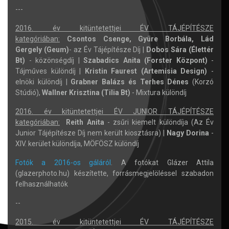
---
2016. év kitüntetettjei ÉV TÁJÉPÍTÉSZE
kategóriában:
Csontos Csenge, Gyüre Borbála, Lád
Gergely (Geum)
- az Év Tájépítésze Díj |
Dobos Sára (Élettér
Bt)
- közönségdíj |
Szabadics Anita (Forster Központ)
-
Tájműves különdíj |
Kristin Faurest (Artemisia Design)
-
elnöki különdíj |
Grabner Balázs és Terhes Dénes
(Korzó
Stúdió),
Wallner Krisztina
(Tilia Bt)
- Mixtura különdíj
2016. év kitüntetettjei ÉV JUNIOR TÁJÉPÍTÉSZE
kategóriában:
Reith Anita
- zsűri kiemelt különdíja (Az Év
Junior Tájépítésze Díj nem került kiosztásra) |
Nagy Dorina
-
XIV. kerület különdíja, MÖFÖSZ különdíj
Fotók a 2016-os gáláról
. A fotókat Glázer Attila
(glazerphoto.hu) készítette, forrásmegjelöléssel szabadon
felhasználhatók
--
2015. év kitüntetettjei ÉV TÁJÉPÍTÉSZE