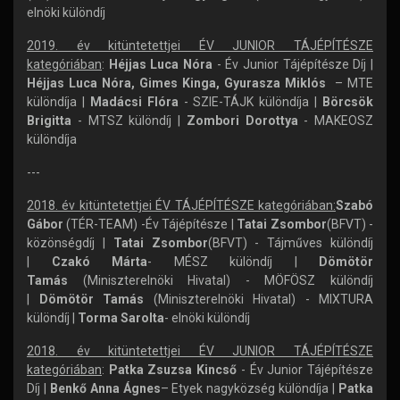
elnöki különdíj
2019. év kitüntetettjei ÉV JUNIOR TÁJÉPÍTÉSZE
kategóriában
:
Héjjas Luca Nóra
- Év Junior Tájépítésze Díj |
Héjjas Luca Nóra, Gimes Kinga, Gyurasza Miklós
– MTE
különdíja |
Madácsi Flóra
- SZIE-TÁJK különdíja |
Börcsök
Brigitta
- MTSZ különdíj |
Zombori Dorottya
- MAKEOSZ
különdíja
---
2018. év kitüntetettjei ÉV TÁJÉPÍTÉSZE kategóriában:
Szabó
Gábor
(TÉR-TEAM) -Év Tájépítésze |
Tatai Zsombor
(BFVT) -
közönségdíj |
Tatai Zsombor
(BFVT) - Tájműves különdíj
|
Czakó Márta
- MÉSZ különdíj |
Dömötör
Tamás
(Miniszterelnöki Hivatal) - MÖFÖSZ különdíj
|
Dömötör Tamás
(Miniszterelnöki Hivatal) - MIXTURA
különdíj |
Torma Sarolta
- elnöki különdíj
2018. év kitüntetettjei ÉV JUNIOR TÁJÉPÍTÉSZE
kategóriában
:
Patka Zsuzsa Kincső
- Év Junior Tájépítésze
Díj |
Benkő Anna Ágnes
– Etyek nagyközség különdíja |
Patka