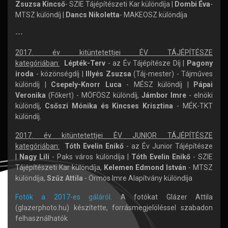
Zsuzsa Kincső
- SZIE Tájépítészeti Kar különdíja |
Dombi Éva
-
MTSZ különdíj |
Dancs Nikoletta
- MAKEOSZ különdíja
---
2017. év kitüntetettjei ÉV TÁJÉPÍTÉSZE
kategóriában:
Lépték-Terv
- az Év Tájépítésze Díj |
Pagony
iroda
- közönségdíj |
Illyés Zsuzsa
(Táj-mester) - Tájműves
különdíj |
Csepely-Knorr Luca
- MÉSZ különdíj |
Pápai
Veronika
(Főkert) - MÖFÖSZ különdíj,
Jámbor Imre
- elnöki
különdíj,
Csőszi Mónika és Kincses Krisztina
- MÉK-TKT
különdíj.
2017. év kitüntetettjei ÉV JUNIOR TÁJÉPÍTÉSZE
kategóriában:
Tóth Evelin Enikő
- az Év Junior Tájépítésze
|
Nagy Lili
- Paks város különdíja |
Tóth Evelin Enikő
- SZIE
Tájépítészeti Kar különdíja,
Kelemen Edmond István
- MTSZ
különdíja,
Szűz Attila
- Ormos Imre Alapítvány különdíja
Fotók a 2017-es gáláról
. A fotókat Glázer Attila
(glazerphoto.hu) készítette, forrásmegjelöléssel szabadon
felhasználhatók