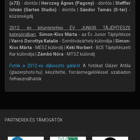
(s73)
- döntős |
Herczeg Ágnes (Pagony)
- döntős |
Steffler
István (Garten Studio)
- döntős |
Sándor Tamás (S-tér)
-
közönségdíj
2012. év kitüntetettjei ÉV JUNIOR TÁJÉPÍTÉSZE
kategóriában:
Simon-Kiss Márta
- az Év Junior Tájépítésze
|
Varró Dorottya Katalin
- Somlóvásárhely különdíja |
Simon-
Kiss Márta
- MÉSZ különdíj |
Kéki Norbert
- BCE Tájépítészeti
Kar különdíja |
Zámbó Nóra
- MTSZ különdíj
Fotók a 2012-es díjkiosztó gáláról.
A fotókat Glázer Attila
(glazerphoto.hu) készítette, forrásmegjelöléssel szabadon
felhasználhatók
PARTNEREK ÉS TÁMOGATÓK