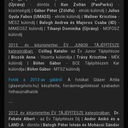
(Újirány)
- döntős |
Kun Zoltán (PanParks)
-
közönségdíj |
Gábor Péter (Zöldfa)
- elnöki különdíj |
Julius
Gyula Fabos (UMASS)
- elnöki különdíj |
Wallner Krisztina
-
MÉSZ különdíj |
Balogh Andrea és Majoros Csaba (4D)
-
MAKEOSZ különdíj |
Tihanyi Dominika (Újirány)
- MÖFÖSZ
különdíj
2013. év kitüntetettjei ÉV JUNIOR TÁJÉPÍTÉSZE
kategóriában:
Csillag Katalin
- az Év Junior Tájépítésze
|
Biczók Anna
- Visonta különdíja |
Trásy Krisztina
- MÉK
különdíj |
Böhm Gábor
- BCE Tájépítészeti Kar
különdíja |
Böhm Gábor
- MTSZ különdíj
Fotók a 2013-as gáláról.
A fotókat Glázer Attila
(glazerphoto.hu) készítette, forrásmegjelöléssel szabadon
felhasználhatók
---
2012. év kitüntetettjei ÉV TÁJÉPÍTÉSZE kategóriában:
Dr.
Fekete Albert
- az Év Tájépítésze Díj |
Andor Anikó és a
LAND-A
- döntős |
Balogh Péter István és Mohácsi Sándor