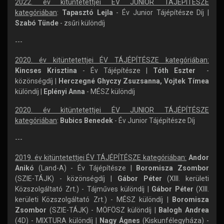
2022. év kitüntetettjei ÉV JUNIOR TÁJÉPÍTÉSZE
kategóriában
:
Tapasztó Lejla
- Év Junior Tájépítésze Díj |
Szabó Tünde
- zsűri különdíj
---
2020. év kitüntetettjei ÉV TÁJÉPÍTÉSZE kategóriában:
Kincses Krisztina
- Év Tájépítésze |
Tóth Eszter
-
közönségdíj |
Herczegné Ghyczy Zsuzsanna, Vojtek Tímea
különdíj |
Eplényi Anna
- MÉSZ különdíj
2020. év kitüntetettjei ÉV JUNIOR TÁJÉPÍTÉSZE
kategóriában
:
Bubics Benedek
- Év Junior Tájépítésze Díj
---
2019. év kitüntetettjei ÉV TÁJÉPÍTÉSZE kategóriában:
Andor
Anikó
(Land-A) - Év Tájépítésze |
Boromisza Zsombor
(SZIE-TÁJK) - közönségdíj |
Gábor Péter
(XIII. kerületi
Közszolgáltató Zrt.) - Tájműves különdíj |
Gábor Péter
(XIII.
kerületi Közszolgáltató Zrt.) - MÉSZ különdíj |
Boromisza
Zsombor
(SZIE-TÁJK) - MÖFÖSZ különdíj |
Balogh Andrea
(4D) - MIXTURA különdíj |
Nagy Ágnes
(Kiskunfélegyháza) -