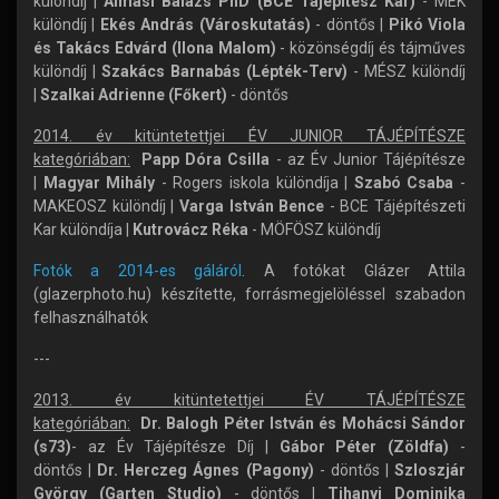
különdíj |
Almási Balázs PhD (BCE Tájépítész Kar)
- MÉK
különdíj |
Ekés András (Városkutatás)
- döntős |
Pikó Viola
és Takács Edvárd (Ilona Malom)
- közönségdíj és tájműves
különdíj |
Szakács Barnabás (Lépték-Terv)
- MÉSZ különdíj
|
Szalkai Adrienne (Főkert)
- döntős
2014. év kitüntetettjei ÉV JUNIOR TÁJÉPÍTÉSZE
kategóriában:
Papp Dóra Csilla
- az Év Junior Tájépítésze
|
Magyar Mihály
- Rogers iskola különdíja |
Szabó Csaba
-
MAKEOSZ különdíj |
Varga István Bence
- BCE Tájépítészeti
Kar különdíja |
Kutrovácz Réka
- MÖFÖSZ különdíj
Fotók a 2014-es gáláról
. A fotókat Glázer Attila
(glazerphoto.hu) készítette, forrásmegjelöléssel szabadon
felhasználhatók
---
2013. év kitüntetettjei ÉV TÁJÉPÍTÉSZE
kategóriában:
Dr.
Balogh Péter István és Mohácsi Sándor
(s73)
- az Év Tájépítésze Díj |
Gábor Péter (Zöldfa)
-
döntős |
Dr. Herczeg Ágnes (Pagony)
- döntős |
Szloszjár
György (Garten Studio)
- döntős |
Tihanyi Dominika