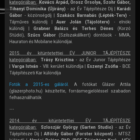
kategóriában:
Kovács Árpád, Orosz Orsolya, Szohr Gábor,
Tihanyi Dominika (Újirány)
- az Év Tájépítésze Díj |
Karádi
Gábor
- közönségdíj |
Szakács Barnabás (Lépték-Terv)
-
Tájműves különdíj |
Auer Jolán (Tájolóterv)
- elnöki
különdíj |
Grabner Balázs és Terhes Dénes
(Korzó
Stúdió),
Szűcs Gábor
(Szilszakállkert) döntősök - MMA,
Hauraton és Mobilane különdíjai.
2015. év kitüntetettjei ÉV JUNIOR TÁJÉPÍTÉSZE
kategóriában:
Trásy Krisztina
- az Év Junior Tájépítésze
|
Varga István
- VIII. kerület különdíja |
Eszenyi Zsófia
- BCE
Tájépítészeti Kar különdíja
Fotók a 2015-es gáláról
. A fotókat Glázer Attila
(glazerphoto.hu) készítette, forrásmegjelöléssel szabadon
felhasználhatók
---
2014. év kitüntetettjei ÉV TÁJÉPÍTÉSZE
kategóriában:
Szloszjár György (Garten Studio)
- az Év
Tájépítésze Díj |
Alföldy Gábor (Forster központ)
- MTSZ