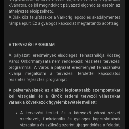
kívánatos, de jól megindokolt pályázati elgondolás esetén az
áthelyezés elképzelhető.
A Diák köz felújításakor a Várkörig lépcső és akadálymentes
rámpa épült. Ez a gyalogos kapcsolat megtartandó adottság.
A TERVEZÉSI PROGRAM
A pályázati eredmények elsődleges felhasználója Kőszeg
Város Önkormányzata nem rendelkezik részletes tervezési
programmal. A Város a pályázat eredményeit felhasználva
kívánja megalkotni a tervezési területtel kapcsolatos
részletes fejlesztési programját.
A pályaműveknek az alábbi legfontosabb szempontokat
kell vizsgálni és a Kiírók érdemi tervezői válaszokat
várnak a következők figyelembevétele mellett:
A tervezési terület és a környező városi szövet
szerkezeti, funkcionális és gyalogos kapcsolatainak
vizsgálata és szükség szerint újragondolása a feladat,