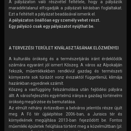
A pályázaton való részvétel feltétele, hogy a pályázók
maradéktalanul elfogadják a pályázati kiírásban foglaltakat.
Ezt a feltételt a pályázat beadásával ismerik el.
A pályázaton önállóan egy személy vehet részt.
Egy pályázó csak egy pályázatot nyújthat be.
A TERVEZÉSI TERÜLET KIVÁLASZTÁSÁNAK ELŐZMÉNYEI
A kulturális örökség és a természetjárás iránt érdeklődők
számára egyaránt jól ismert Kőszeg. A város az Alpokalján
fekszik, műemlékekben rendkívül gazdag és természeti
környezete sok túrázót vonz évszaktól függetlenül, klímája
hazánkban egyedinek számít.
Kőszeg a vasfüggöny felszámolása után fejlődési pályára
állt. A városfejlesztés egyértelmű iránya a gazdag történelmi
örökség megőrzése és bemutatása.
Az elmúlt néhány évtizedben a belváros jelentős része újult
meg. A Fő tér újjáépítése 2006-ban, a Jurisics tér és
környékének megújítása 2013-ban fejeződött be. Fontos
műemléki épületek felújítása történt meg a közelmúltban (pl.