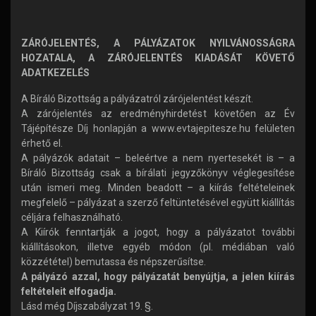
ZÁRÓJELENTÉS, A PÁLYÁZATOK NYILVÁNOSSÁGRA
HOZATALA, A ZÁRÓJELENTÉS KIADÁSÁT KÖVETŐ
ADATKEZELÉS
A Bíráló Bizottság a pályázatról zárójelentést készít.
A zárójelentés az eredményhirdetést követően az Év
Tájépítésze Díj honlapján a www.evtajepitesze.hu felületen
érhető el.
A pályázók adatait – beleértve a nem nyertesekét is – a
Bíráló Bizottság csak a bírálati jegyzőkönyv véglegesítése
után ismeri meg. Minden beadott – a kiírás feltételeinek
megfelelő – pályázat a szerző feltüntetésével együtt kiállítás
céljára felhasználható.
A Kiírók fenntartják a jogot, hogy a pályázatot további
kiállításokon, illetve egyéb módon (pl. médiában való
közzététel) bemutassa és népszerűsítse.
A pályázó azzal, hogy pályázatát benyújtja, a jelen kiírás
feltételeit elfogadja.
Lásd még Díjszabályzat 19. §.