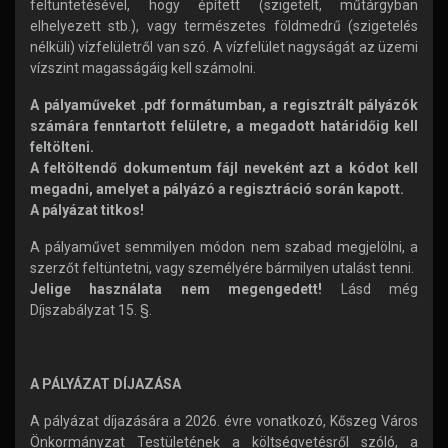
feltüntetésével, hogy épített (szigetelt, műtárgyban
elhelyezett stb.), vagy természetes földmedrű (szigetelés
nélküli) vízfelületről van szó. A vízfelület nagyságát az üzemi
vízszint magasságáig kell számolni.
A pályaműveket .pdf formátumban, a regisztrált pályázók
számára fenntartott felületre, a megadott határidőig kell
feltölteni.
A feltöltendő dokumentum fájl neveként azt a kódot kell
megadni, amelyet a pályázó a regisztráció során kapott.
A pályázat titkos!
A pályaművet semmilyen módon nem szabad megjelölni, a
szerzőt feltüntetni, vagy személyére bármilyen utalást tenni.
Jelige használata nem megengedett!
Lásd még
Díjszabályzat 15. §.
A PÁLYÁZAT DÍJAZÁSA
A pályázat díjazására a 2026. évre vonatkozó, Kőszeg Város
Önkormányzat Testületének a költségvetésről szóló, a