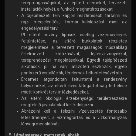
terepmagasságokat, az épített elemeket, tervezett
installációk helyét, a funkció meghatározásokat.
A tájépítészeti terv kapjon részletesebb tartalmi és
rajzi megjelenítési, formai kidolgozást mint az
engedélyezési terv.
Pl. eltérő növényi típusok, esetleg vezérnövények
feltüntetése, az eltérő burkolatok részletes
megjelenítése a tervezett magasságok műszakilag
értelmezett kótázásával, lejtésviszonyokkal,
tereprendezési megoldásokkal. Egyedi tájépítészeti
alkotások, pl. ha van: játszótéri eszközök, egyéb
pontszerű installációk, térelemek feltüntetésével stb.
Érdemes átgondoltan feltüntetni a rendezvény
helyszíneket, az eltérő éves látogattottság terhelése
miatti konkrét tervi intézkedéseket.
Az eltérő ökológiai érzékenységű területrészekre
megfelelő javaslatokat kell kidolgozni.
Ábrázolni kell a felszíni vízelvezetés fontosabb
létesítményeit, a vízmegtartás és a vízkormányzás
lényegi megoldását.
5. Látványtervek, metszetek, ábrák