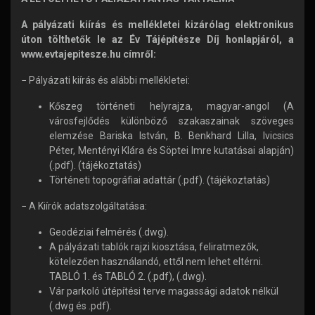
A pályázati kiírás és mellékletei kizárólag elektronikus
úton tölthetők le az Év Tájépítésze Díj honlapjáról, a
www.evtajepitesze.hu címről:
− Pályázati kiírás és alábbi mellékletei:
Kőszeg történeti helyrajza, magyar-angol (A
városfejlődés különböző szakaszainak szöveges
elemzése Bariska István, B. Benkhard Lilla, Ivicsics
Péter, Mentényi Klára és Söptei Imre kutatásai alapján)
(.pdf). (tájékoztatás)
Történeti topográfiai adattár (.pdf). (tájékoztatás)
− A Kiírók adatszolgáltatása:
Geodéziai felmérés (.dwg).
A pályázati tablók rajzi kiosztása, feliratmezők,
kötelezően használandó, ettől nem lehet eltérni.
TABLÓ 1. és TABLÓ 2. (.pdf), (.dwg).
Vár parkoló útépítési terve magassági adatok nélkül
(.dwg és .pdf).