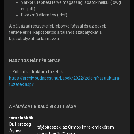
Várkör útépítési terve magassági adatok nélkül (.dwg
és .pdf).
E-közmű állomány (.dxf).
A pályázati részvétellel, lebonyolítással és az egyéb
feltételekkel kapcsolatos általános szabályokat a
Díjszabályzat tartalmazza.
HASZNOS HÁTTÉR ANYAG
− Zöldinfrastruktúra füzetek:
https://archiv.budapest.hu/Lapok/2022/zoldinfrastruktura-
fuzetek.aspx
A PÁLYÁZAT BÍRÁLÓ BIZOTTSÁGA
társelnökök:
Dr. Herczeg
tájépítészek, az Ormos Imre‐emlékérem
Ágnes,
díjazottjai 2025-ben