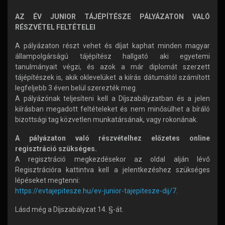
AZ ÉV JUNIOR TÁJÉPÍTÉSZE PÁLYÁZATON VALÓ
RÉSZVÉTEL FELTÉTELEI
A pályázaton részt vehet és díjat kaphat minden magyar
állampolgárságú tájépítész hallgató aki egyetemi
tanulmányait végzi, és azok a már diplomát szerzett
tájépítészek is, akik oklevelüket a kiírás dátumától számított
legfeljebb 3 éven belül szerezték meg.
A pályázónak teljesíteni kell a Díjszabályzatban és a jelen
kiírásban megadott feltételeket és nem minősülhet a bíráló
bizottsági tag közvetlen munkatársának, vagy rokonának.
A pályázaton való részvételhez előzetes online
regisztráció szükséges.
A regisztráció megkezdésekor az oldal alján lévő
Regisztrációra kattintva kell a jelentkezéshez szükséges
lépéseket megtenni:
https://evtajepitesze.hu/ev-junior-tajepitesze-dij/7
.
Lásd még a Díjszabályzat 14. §-át.