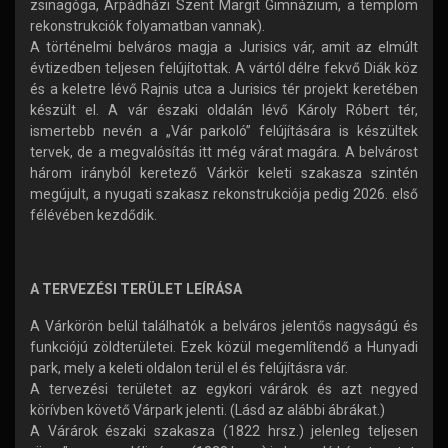
zsinagóga, Árpádházi Szent Margit Gimnázium, a templom
rekonstrukciók folyamatban vannak).
A történelmi belváros magja a Jurisics vár, amit az elmúlt
évtizedben teljesen felújítottak. A vártól délre fekvő Diák köz
és a keletre lévő Rajnis utca a Jurisics tér projekt keretében
készült el. A vár északi oldalán lévő Károly Róbert tér,
ismertebb nevén a „Vár parkoló” felújítására is készültek
tervek, de a megvalósítás itt még várat magára. A belvárost
három irányból keretező Várkör keleti szakasza szintén
megújult, a nyugati szakasz rekonstrukciója pedig 2026. első
félévében kezdődik.
A TERVEZÉSI TERÜLET LEÍRÁSA
A Várkörön belül találhatók a belváros jelentős nagyságú és
funkciójú zöldterületei. Ezek közül megemlítendő a Hunyadi
park, mely a keleti oldalon terül el és felújításra vár.
A tervezési területet az egykori várárok és azt negyed
körívben követő Várpark jelenti. (Lásd az alábbi ábrákat.)
A Várárok északi szakasza (1822 hrsz.) jelenleg teljesen