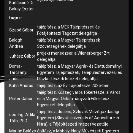
Karlócainé Dr.
Bakay Eszter
tagok:
tájépítész, a MÉK Tájépítészeti és
Szabó Gábor
Főtájépítészi Tagozat delegáltja
Balogh
tájépítész, a Magyar Tájépítészek
Andrea
Szövetségének delegáltja
projekt menedzser, a Wienerberger Zrt.
Juhász Gábor
delegáltja
Doma-
tájépítész, a Magyar Agrár- és Élettudományi
Tarcsányi
Egyetem Tájépítészeti, Településtervezési és
Judit
Díszkertészeti Intézet delegáltja
Kuhn András
tájépítész, az Év Tájépítésze 2025-ben
tájépítész, Kőszeg város főkertésze, a Város
Pintér Gábor
és a Magyar Önkormányzati Főkertész
Egyesület delegáltja
tájépítész, docens, Szlovák Mezőgazdasági
doc. Ing. Attila
Egyetem (Slovak University of Agriculture in
Tóth, PhD.
Nitra), a Tájépítészeti Intézet vezetője
Marián Balázs
építész, a Moholy-Nagy Művészeti Egyetem