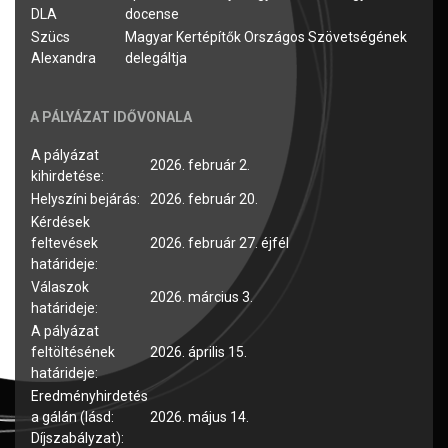
DLA
docense
Szücs
Magyar Kertépítők Országos Szövetségének
Alexandra
delegáltja
A PÁLYÁZAT IDŐVONALA
A pályázat
2026. február 2.
kihirdetése:
Helyszíni bejárás:
2026. február 20.
Kérdések
feltevések
2026. február 27. éjfél
határideje:
Válaszok
2026. március 3.
határideje:
A pályázat
feltöltésének
2026. április 15.
határideje:
Eredményhirdetés
a gálán (lásd:
2026. május 14.
Díjszabályzat):