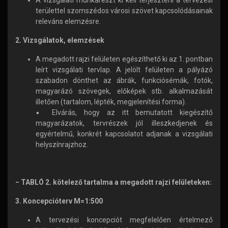
A vizsgálati munkarészt ki kell terjeszteni a tervezési
területtel szomszédos városi szövet kapcsolódásainak
releváns elemzésre.
2. Vizsgálatok, elemzések
A megadott rajzi felületen egészíthető ki az 1. pontban
leírt vizsgálati tervlap. A jelölt felületen a pályázó
szabadon dönthet az ábrák, funkciósémák, fotók,
magyarázó szövegek, előképek stb. alkalmazását
illetően (tartalom, lépték, megjelenítési forma).
▪ Elvárás, hogy az itt bemutatott kiegészítő
magyarázatok, tervrészek jól illeszkedjenek és
egyértelmű, konkrét kapcsolatot adjanak a vizsgálati
helyszínrajzhoz.
− TABLÓ 2. kötelező tartalma a megadott rajzi felületeken:
3. Koncepcióterv M=1:500
A tervezési koncepciót megfelelően értelmező