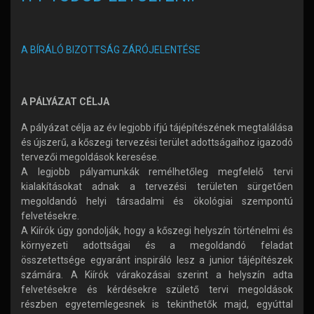
A BÍRÁLÓ BIZOTTSÁG ZÁRÓJELENTÉSE
A PÁLYÁZAT CÉLJA
A pályázat célja az év legjobb ifjú tájépítészének megtalálása
és újszerű, a kőszegi tervezési terület adottságaihoz igazodó
tervezői megoldások keresése.
A legjobb pályamunkák remélhetőleg megfelelő tervi
kialakításokat adnak a tervezési területen sürgetően
megoldandó helyi társadalmi és ökológiai szempontú
felvetésekre.
A Kiírók úgy gondolják, hogy a kőszegi helyszín történelmi és
környezeti adottságai és a megoldandó feladat
összetettsége egyaránt inspiráló lesz a junior tájépítészek
számára. A Kiírók várakozásai szerint a helyszín adta
felvetésekre és kérdésekre születő tervi megoldások
részben egyetemlegesnek is tekinthetők majd, egyúttal