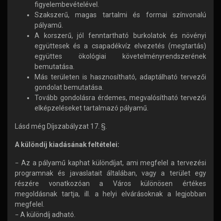
figyelembevételével.
Szakszerű, magas tartalmi és formai színvonalú
pályamű.
A korszerű, jól fenntartható burkolatok és növényi
együttesek és a csapadékvíz elvezetés (megtartás)
együttes ökológiai követelményrendszerének
bemutatása.
Más területen is hasznosítható, adaptálható tervezői
gondolat bemutatása.
Tovább gondolásra érdemes, megvalósítható tervezői
elképzeléseket tartalmazó pályamű.
Lásd még Díjszabályzat 17. §.
A különdíj kiadásának feltételei:
− Az a pályamű kaphat különdíjat, ami megfelel a tervezési
programnak és javaslatait általában, vagy a terület egy
részére vonatkozóan a Város különösen értékes
megoldásnak tartja, ill. a helyi elvárásoknak a legjobban
megfelel.
− A különdíj adható.