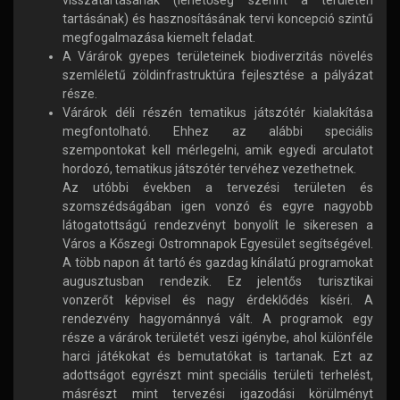
visszatartásának (lehetőség szerint a területen
tartásának) és hasznosításának tervi koncepció szintű
megfogalmazása kiemelt feladat.
A Várárok gyepes területeinek biodiverzitás növelés
szemléletű zöldinfrastruktúra fejlesztése a pályázat
része.
Várárok déli részén tematikus játszótér kialakítása
megfontolható. Ehhez az alábbi speciális
szempontokat kell mérlegelni, amik egyedi arculatot
hordozó, tematikus játszótér tervéhez vezethetnek.
Az utóbbi években a tervezési területen és
szomszédságában igen vonzó és egyre nagyobb
látogatottságú rendezvényt bonyolít le sikeresen a
Város a Kőszegi Ostromnapok Egyesület segítségével.
A több napon át tartó és gazdag kínálatú programokat
augusztusban rendezik. Ez jelentős turisztikai
vonzerőt képvisel és nagy érdeklődés kíséri. A
rendezvény hagyománnyá vált. A programok egy
része a várárok területét veszi igénybe, ahol különféle
harci játékokat és bemutatókat is tartanak. Ezt az
adottságot egyrészt mint speciális területi terhelést,
másrészt mint tervezési igazodási körülményt