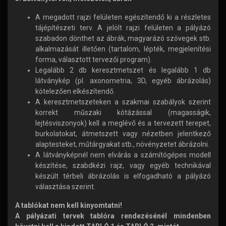
A megadott rajzi felületen egészítendő ki a részletes
tájépítészeti terv. A jelölt rajzi felületen a pályázó
szabadon dönthet az ábrák, magyarázó szövegek stb.
alkalmazását illetően (tartalom, lépték, megjelenítési
forma, választott tervezői program).
Legalább 2 db keresztmetszet és legalább 1 db
látványkép (pl. axonometria, 3D, egyéb ábrázolás)
kötelezően elkészítendő.
A keresztmetszeteken a szakmai szabályok szerint
korrekt műszaki kótázással (magasságik,
lejtésviszonyok) kell a meglévő és a tervezett terepet,
burkolatokat, átmetszett vagy nézetben jelentkező
alaptesteket, műtárgyakat stb., növényzetet ábrázolni.
A látványképnél nem elvárás a számítógépes modell
készítése, szabdkézi rajz, vagy egyéb technikával
készült térbeli ábrázolás is elfogadható a pályázó
választása szerint.
A tablókat nem kell kinyomtatni!
A pályázati tervek tablóra rendezésénél mindenben