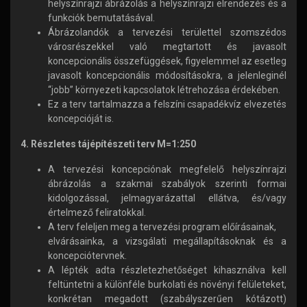
helyszínrajzi ábrázolás a helyszínrajzi elrendezés és a
funkciók bemutatásával.
Ábrázolandók a tervezési területtel szomszédos
városrészekkel való megtartott és javasolt
koncepcionális összefüggések, figyelemmel az esetleg
javasolt koncepcionális módosításokra, a jelenleginél
“jobb” környezeti kapcsolatok létrehozása érdekében.
Ez a terv tartalmazza a felszíni csapadékvíz elvezetés
koncepcióját is.
4. Részletes tájépítészeti terv M=1:250
A tervezési koncepciónak megfelelő helyszínrajzi
ábrázolás a szakmai szabályok szerinti formai
kidolgozással, jelmagyarázattal ellátva, és/vagy
értelmező feliratokkal.
A terv feleljen meg a tervezési program előírásainak,
elvárásainka, a vizsgálati megállapításoknak és a
koncepciótervnek.
A lépték adta részletezhetőséget kihasználva kell
feltüntetni a különféle burkolati és növényi felületeket,
konkrétan megadott (szabályszerűen kótázott)