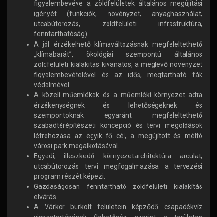
figyelembevéve a zöldfelületek általános megújítási
igényét (funkciók, növényzet, anyaghasználat,
utcabútorozás, zöldfelületi infrastruktúra,
fenntarthatóság).
A jól érzékelhető klímaváltozásnak megfeleltethető
„klímabarát”, ökológiai szempontú általános
zöldfelületi kialakítás kívánatos, a meglévő növényzet
figyelembevételével és az idős, megtartható fák
védelmével.
A közeli műemlékek és a műemléki környezet adta
érzékenységnek és lehetőségeknek és
szempontoknak egyaránt megfeleltethető
szabadtérépítészeti koncepció és tervi megoldások
létrehozása az egyik fő cél, a megújított és méltó
városi park megalkotásával.
Egyedi, illeszkedő környezetarchitektúra arculat,
utcabútorozás tervi megfogalmazása a tervezési
program részét képezi.
Gazdaságosan fenntartható zöldfelületi kialakítás
elvárás.
A Várkör burkolt felületein képződő csapadékvíz