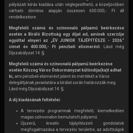
pályázati kiírás kiadása után véglegesíthető, a közeljövőben
várható döntése alapján összesen 600.000,- Ft áll
rendelkezésre.
Megfelelő számú és színvonalú pályamű beérkezése
esetén a Bíráló Bizottság egy díjat ad, aminek szerzője
egyúttal elnyeri az „ÉV JUNIOR TÁJÉPÍTÉSZE - 2026.”
címet és 400.000,- Ft pénzbeli elismerést.
Lásd még
Díjszabályzat 14. §.
Megfelelő számú és színvonalú pályamű beérkezése
esetén Kőszeg Város Önkormányzat különdíja(ka)t adhat
ki,
ami pénzbeli elismerést jelent és mértékét a Város
delegáltjának javaslatára a bírálat során határozzák meg.
Lásd még Díjszabályzat 14. §.
A díj kiadásának feltételei:
A tervezési programnak megfelelő, kiemelkedően
magas színvonalon bemutatott pályamű.
Újszerű, kreatív tájépítészeti gondolatok
megfogalmazása a tervezési területre, az adottságok