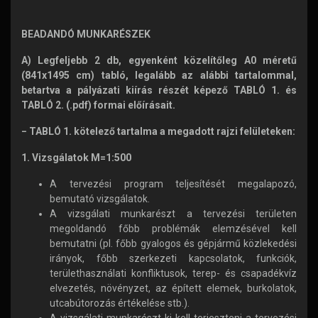
BEADANDÓ MUNKARÉSZEK
A) Legfeljebb 2 db, egyenként közelítőleg A0 méretű
(841x1495 cm) tabló, legalább az alábbi tartalommal,
betartva a pályázati kiírás részét képező TABLÓ 1. és
TABLÓ 2. (.pdf) formai előírásait.
− TABLÓ 1. kötelező tartalma a megadott rajzi felületeken:
1. Vizsgálatok M=1:500
A tervezési program teljesítését megalapozó,
bemutató vizsgálatok.
A vizsgálati munkarészt a tervezési területen
megoldandó főbb problémák elemzésével kell
bemutatni (pl. főbb gyalogos és gépjármű közlekedési
irányok, főbb szerkezeti kapcsolatok, funkciók,
területhasználati konfliktusok, terep- és csapadékvíz
elvezetés, növényzet, az épített elemek, burkolatok,
utcabútorozás értékelése stb.).