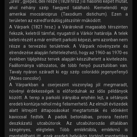
„üres”, gyepes, déli része (1828 hrsz.) is hasonló képet mutat,
ahol néhány szép faegyed található. Kiemelendő egy
amerikai mocsáriciprus (Taxodium distichum). Ezen a
területen az ezredfordulóig játszótér működött.
A Várpark (1821 hrsz.) a Várároknál magasabb térszinten
fekszik, keletről támfal, nyugatról a Várkör határolja. A telek
keleti részét a már említett parkoló képezi, ami azonban nem
része a tervezési területnek. A Várpark növényzete és
elrendezése alapján feltételezhető, hogy az 1960-as 1970-es
években tájépítész tervek alapján készülhetett a kivitelezés.
Faállománya változatos, de több fenyő pusztulóban van.
Tavaly nyáron száradt ki egy szép colorádói jegenyefenyő
(Abies concolor).
A Várparkban a cserjeszint viszonylag jól megmaradt,
növényi érdekességek is előfordulnak az idős példányok
között. A terep a parkoló irányába enyhén lejt, a sétányok
eredeti kontúrja néhol még felismerhető. Az elmúlt évtizedek
alatt létrejött áttaposásokat megtartották és időnként
kaviccsal fedték. A padok betonlábas, pirosra festett
deszkázatú utcabútorok. Az utcabútorozás általában
szegényes, elégtelen. Több emléktábla, emlékmű is
megtalálható itt, ezek eredeti helyükön történő megtartása