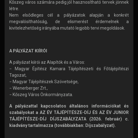
Kőszeg város számára pedig jól hasznosítható tervek jönnek
létre.
Nem elsődleges cél a pályázatok alapján a konkrét
megvalósíthatóság, de elismerést érdemelnek a
kivitelezhetőség irányába mutató legjobb tervi megoldások.
A PÁLYÁZAT KIÍRÓI
A pályázat kiírói az Alapítók és a Város:
− Magyar Építész Kamara Tájépítészeti és Főtájépítészi
Tagozat,
− Magyar Tájépítészek Szövetsége,
− Wienerberger Zrt.,
− Kőszeg Város Önkormányzata.
A pályázattal kapcsolatos általános információkat és
szabályokat a AZ ÉV TÁJÉPÍTÉSZE-DÍJ ÉS AZ ÉV JUNIOR
TÁJÉPÍTÉSZE-DÍJ DÍJSZABÁLYZATA (2026. február) c.
kiadvány tartalmazza (továbbiakban: Díjszabályzat).