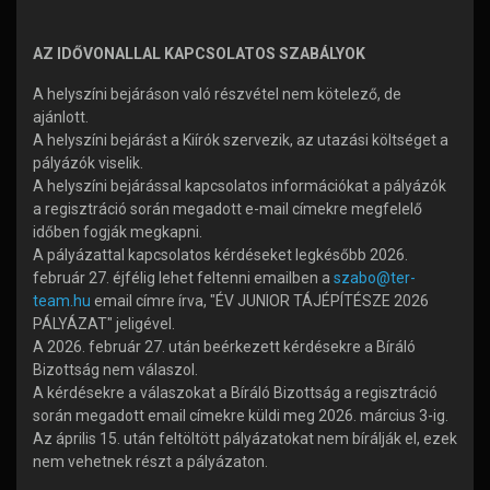
AZ IDŐVONALLAL KAPCSOLATOS SZABÁLYOK
A helyszíni bejáráson való részvétel nem kötelező, de
ajánlott.
A helyszíni bejárást a Kiírók szervezik, az utazási költséget a
pályázók viselik.
A helyszíni bejárással kapcsolatos információkat a pályázók
a regisztráció során megadott e-mail címekre megfelelő
időben fogják megkapni.
A pályázattal kapcsolatos kérdéseket legkésőbb 2026.
február 27. éjfélig lehet feltenni emailben a
szabo@ter-
team.hu
email címre írva, "ÉV JUNIOR TÁJÉPÍTÉSZE 2026
PÁLYÁZAT" jeligével.
A 2026. február 27. után beérkezett kérdésekre a Bíráló
Bizottság nem válaszol.
A kérdésekre a válaszokat a Bíráló Bizottság a regisztráció
során megadott email címekre küldi meg 2026. március 3-ig.
Az április 15. után feltöltött pályázatokat nem bírálják el, ezek
nem vehetnek részt a pályázaton.