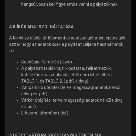
hangsúlyosan kell figyelembe venni a pályázóknak.
A KIÍRÓK ADATSZOLGÁLTATÁSA
A Kiírók az alábbi térítésmentes adatszolgáltatást biztosítják
azzal, hogy az adatok csak a pályázat céljaira használhatók
fel:
Geodéziai felmérés (.dwg).
A pályázati tablók rajzi kiosztása, feliratmezők,
kötelezően használandó, ettől nem lehet eltérni.
TABLÓ 1. és TABLÓ 2. (.pdf), (.dwg).
Vár parkoló útépítési terve magassági adatok nélkül
(.dwg és .pdf).
Várkör útépítési terve magassági adatok nélkül (.dwg
és .pdf).
E-közmű állomány (.dxf).
A LETÖLTHETŐ PÁLYÁZATI ANYAG TARTALMA