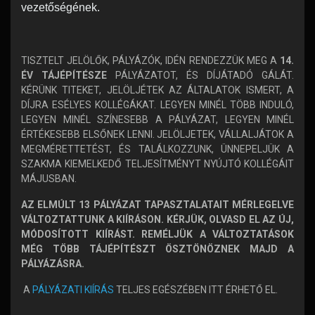
vezetőségének.
TISZTELT JELÖLŐK, PÁLYÁZÓK, IDÉN RENDEZZÜK MEG A
14.
ÉV TÁJÉPÍTÉSZE
PÁLYÁZATOT, ÉS DÍJÁTADÓ GÁLÁT.
KÉRÜNK TITEKET, JELÖLJÉTEK AZ ÁLTALATOK ISMERT, A
DÍJRA ESÉLYES KOLLÉGÁKAT. LEGYEN MINÉL TÖBB INDULÓ,
LEGYEN MINÉL SZÍNESEBB A PÁLYÁZAT, LEGYEN MINÉL
ÉRTÉKESEBB ELSŐNEK LENNI. JELÖLJETEK, VÁLLALJÁTOK A
MEGMÉRETTETÉST, ÉS TALÁLKOZZUNK, ÜNNEPELJÜK A
SZAKMA KIEMELKEDŐ TELJESÍTMÉNYT NYÚJTÓ KOLLÉGÁIT
MÁJUSBAN.
AZ ELMÚLT 13 PÁLYÁZAT TAPASZTALATAIT MÉRLEGELVE
VÁLTOZTATTUNK A KIÍRÁSON. KÉRJÜK, OLVASD EL AZ ÚJ,
MÓDOSÍTOTT KIÍRÁST. REMÉLJÜK A VÁLTOZTATÁSOK
MÉG TÖBB TÁJÉPÍTÉSZT ÖSZTÖNÖZNEK MAJD A
PÁLYÁZÁSRA.
A
PÁLYÁZATI KIÍRÁS
TELJES EGÉSZÉBEN ITT ÉRHETŐ EL.