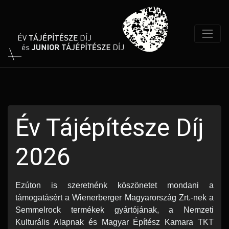
Év Tájépítésze Díj
2026
Ezúton is szeretnénk köszönetet mondani a 
támogatásért a 
Wienerberger Magyarország
 Zrt.-nek a 
Semmelrock
 termékek gyártójának, a 
Nemzeti 
Kulturális Alap
nak és 
Magyar Építész Kamara
 TKT 